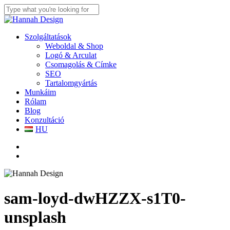
Skip
to
Close
Close
main
Search
Menu
content
search
Menu
Szolgáltatások
Weboldal & Shop
Logó & Arculat
Csomagolás & Címke
SEO
Tartalomgyártás
Munkáim
Rólam
Blog
Konzultáció
HU
facebook
linkedin
youtube
instagram
search
sam-loyd-dwHZZX-s1T0-
unsplash