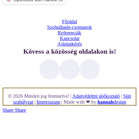
Főoldal
Szolgáltatás-csomagok
Referenciák
Kapcsolat
Ajánlatkérés
Kövess a közösség oldalakon is!
©
2026
Minden jog fenntartva! |
Adatvédelmi tájékoztató
|
Süti
szabályzat
|
Impresszum
| Made with ❤ by
hannah
design
Share
Share
Szolgáltatások
Munkáim
Weboldal & Shop
Rólam
Logó & Arculat