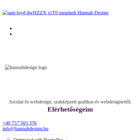
Arculat és webdesign, szakképzett grafikus és webdesignertől.
Elérhetőségeim
+40 757 503 376
info@hannahdesign.hu
Optimized with RanksPro