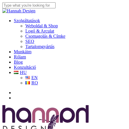
Skip
to
Close
main
Search
content
search
Menu
Szolgáltatások
Weboldal & Shop
Logó & Arculat
Csomagolás & Címke
SEO
Tartalomgyártás
Munkáim
Rólam
Blog
Konzultáció
HU
EN
RO
facebook
linkedin
youtube
instagram
search