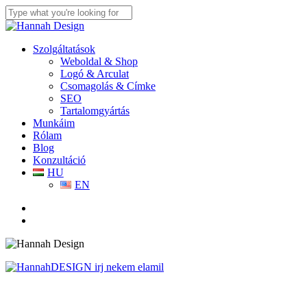
Skip
to
Close
main
Search
content
search
Menu
Szolgáltatások
Weboldal & Shop
Logó & Arculat
Csomagolás & Címke
SEO
Tartalomgyártás
Munkáim
Rólam
Blog
Konzultáció
HU
EN
facebook
linkedin
youtube
instagram
search