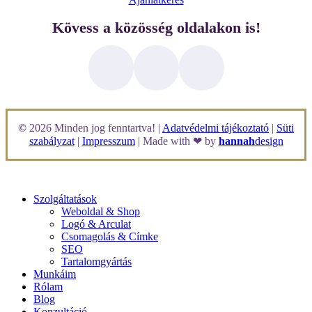
Kövess a közösség oldalakon is!
©
2026
Minden jog fenntartva! |
Adatvédelmi tájékoztató
|
Süti
szabályzat
|
Impresszum
| Made with ❤ by
hannah
design
Close
Szolgáltatások
Menu
Weboldal & Shop
Logó & Arculat
Csomagolás & Címke
SEO
Tartalomgyártás
Munkáim
Rólam
Blog
Konzultáció