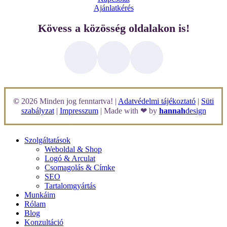
Ajánlatkérés
Kövess a közösség oldalakon is!
©
2026
Minden jog fenntartva! |
Adatvédelmi tájékoztató
|
Süti
szabályzat
|
Impresszum
| Made with ❤ by
hannah
design
Szolgáltatások
Weboldal & Shop
Logó & Arculat
Csomagolás & Címke
SEO
Tartalomgyártás
Munkáim
Rólam
Blog
Konzultáció