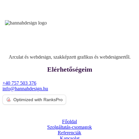
facebook
linkedin
youtube
instagram
search
Arculat és webdesign, szakképzett grafikus és webdesignertől.
Elérhetőségeim
+40 757 503 376
info@hannahdesign.hu
Optimized with RanksPro
Főoldal
Szolgáltatás-csomagok
Referenciák
Kapcsolat