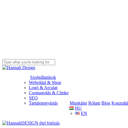
Skip
to
main
content
Close
Search
s
Szolgáltatások
Weboldal & Shop
Logó & Arculat
Csomagolás & Címke
SEO
Tartalomgyártás
Munkáim
Rólam
Blog
Konzultá
HU
EN