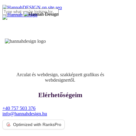
Skip
to
search
Menu
Close
main
Search
content
Arculat és webdesign, szakképzett grafikus és
webdesignertől.
Elérhetőségeim
+40 757 503 376
info@hannahdesign.hu
Optimized with RanksPro