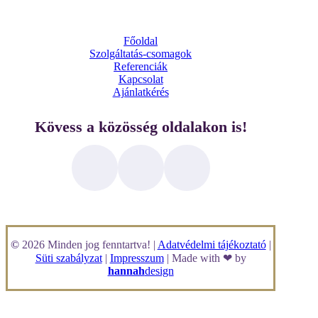
Főoldal
Szolgáltatás-csomagok
Referenciák
Kapcsolat
Ajánlatkérés
Kövess a közösség oldalakon is!
©
2026
Minden jog fenntartva! |
Adatvédelmi tájékoztató
|
Süti szabályzat
|
Impresszum
| Made with ❤ by
hannah
design