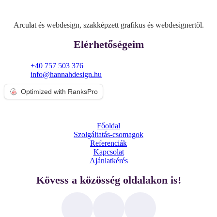
Arculat és webdesign, szakképzett grafikus és webdesignertől.
Elérhetőségeim
+40 757 503 376
info@hannahdesign.hu
Optimized with RanksPro
Főoldal
Szolgáltatás-csomagok
Referenciák
Kapcsolat
Ajánlatkérés
Kövess a közösség oldalakon is!