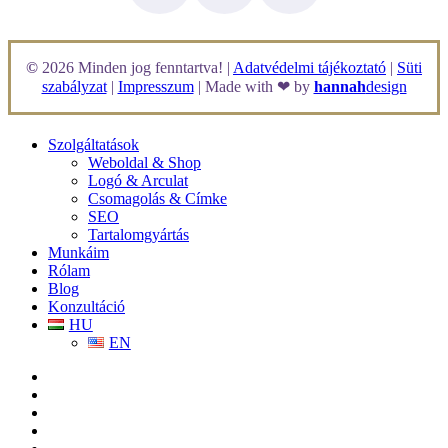
©
2026
Minden jog fenntartva! |
Adatvédelmi tájékoztató
|
Süti
szabályzat
|
Impresszum
| Made with ❤ by
hannah
design
Szolgáltatások
Weboldal & Shop
Logó & Arculat
Csomagolás & Címke
SEO
Tartalomgyártás
Munkáim
Rólam
Blog
Konzultáció
HU
EN
facebook
linkedin
youtube
instagram
tiktok