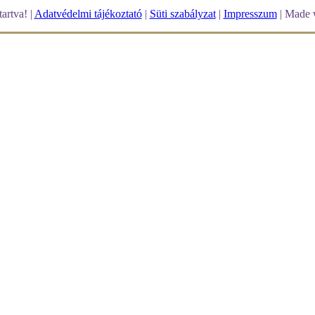
artva! |
Adatvédelmi tájékoztató
|
Süti szabályzat
|
Impresszum
| Made 