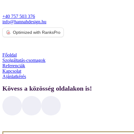
+40 757 503 376
info@hannahdesign.hu
Optimized with RanksPro
Főoldal
Szolgáltatás-csomagok
Referenciák
Kapcsolat
Ajánlatkérés
Kövess a közösség oldalakon is!