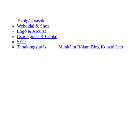
search
Menu
Szolgáltatások
Weboldal & Shop
Logó & Arculat
Csomagolás & Címke
SEO
Tartalomgyártás
Munkáim
Rólam
Blog
Konzultáció