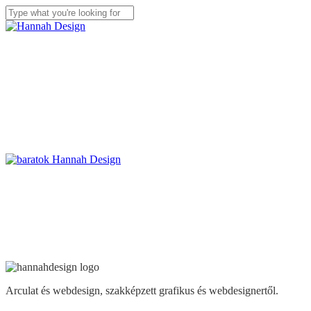
Skip
to
Close
main
Search
content
facebook
linkedin
youtube
instagram
search
Arculat és webdesign, szakképzett grafikus és webdesignertől.