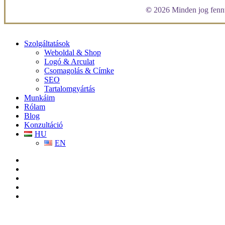
©
2026
Minden jog fennt
Close
Szolgáltatások
Menu
Weboldal & Shop
Logó & Arculat
Csomagolás & Címke
SEO
Tartalomgyártás
Munkáim
Rólam
Blog
Konzultáció
HU
EN
facebook
linkedin
youtube
instagram
tiktok