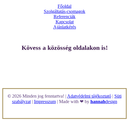
Főoldal
Szolgáltatás-csomagok
Referenciák
Kapcsolat
Ajánlatkérés
Kövess a közösség oldalakon is!
©
2026
Minden jog fenntartva! |
Adatvédelmi tájékoztató
|
Süti
szabályzat
|
Impresszum
| Made with ❤ by
hannah
design